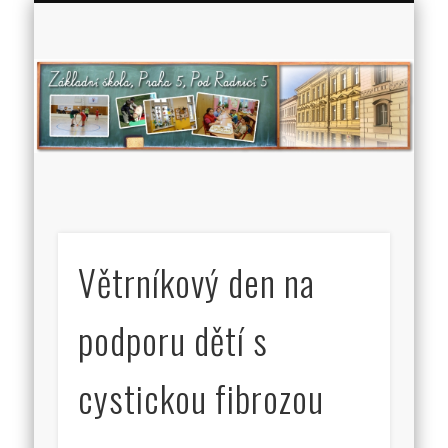
Zá
š
P
5
Ra
Větrníkový den na
podporu dětí s
cystickou fibrozou