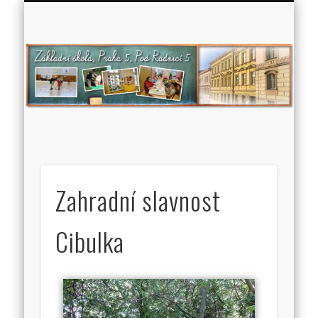
Zá
š
P
5
Ra
Zahradní slavnost
Cibulka