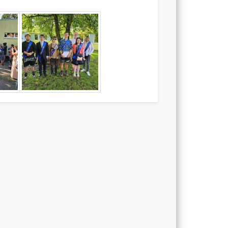
5, Pod
Radnicí
5