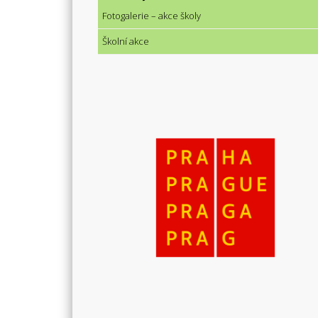
Fotogalerie – akce školy
Školní akce