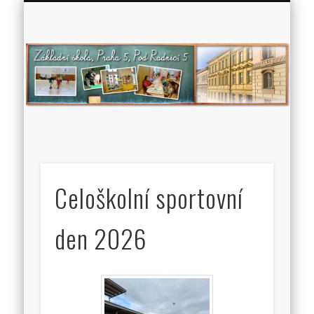
Zá
š
P
5
Ra
Celoškolní sportovní
den 2026