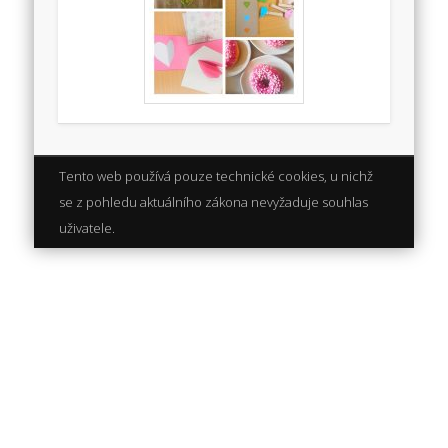
Tento web používá pouze technické cookies, u nichž
se z pohledu aktuálního zákona nevyžaduje souhlas
uživatele.