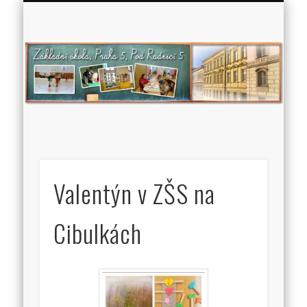
Zá
š
P
5
Ra
Valentýn v ZŠS na
Cibulkách