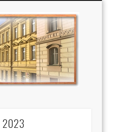
Základní
škola,
Praha
í 2023