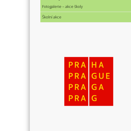
Fotogalerie – akce školy
Školní akce