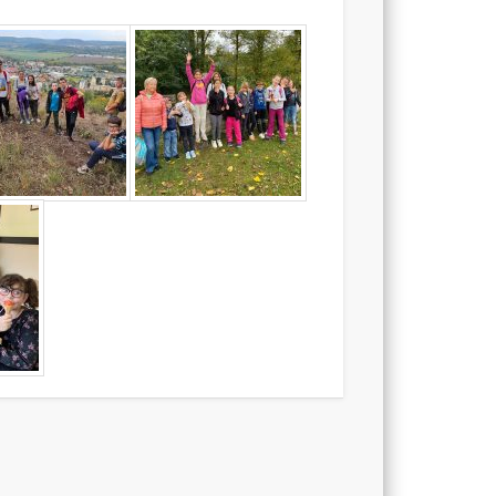
5, Pod
Radnicí
5