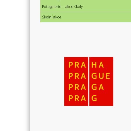
Fotogalerie – akce školy
Školní akce