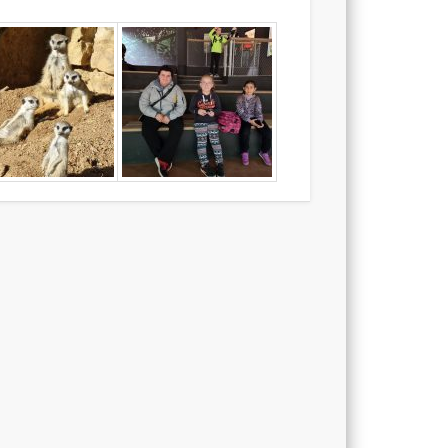
5, Pod
Radnicí
5