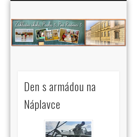
Zá
š
P
5
Ra
Den s armádou na
Náplavce