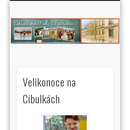
Zá
š
P
5
Ra
Velikonoce na
Cibulkách