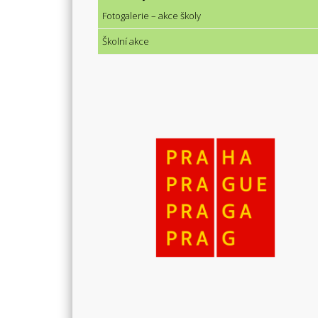
Fotogalerie – akce školy
Školní akce