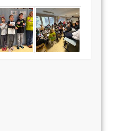
5, Pod
Radnicí
5